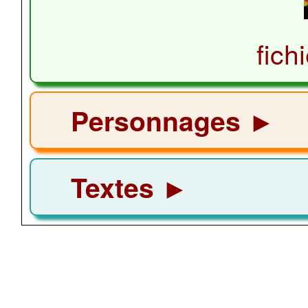
fich
Personnages ►
Textes ►