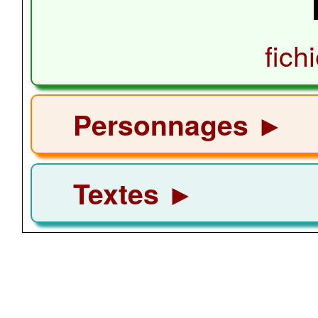
fich
Personnages ►
Textes ►