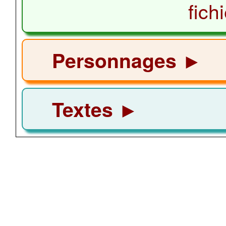
fich
Personnages ►
Textes ►