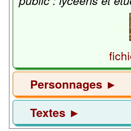
public : lycéens et ét
fich
Personnages ►
Textes ►