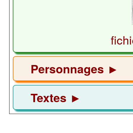
fich
Personnages ►
Textes ►