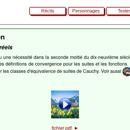
Récits
Personnages
Texte
en
réels
u une nécessité dans la seconde moitié du dix-neuvième siècle
 les définitions de convergence pour les suites et les fonctions
r les classes d'équivalence de suites de Cauchy. Voir aussi
fichier pdf ►